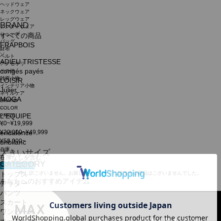
ヘッドウェア
ネックウェア
レッグウェア
BRAND
アンダーウェア
シューズ
すべての商品
バッグ
FRAPBOIS
財布
ベルト
ADIEU TRISTESSE
アクセサリ
congés payés
その他
雑貨小物
LOISIR
インテリア小物
Julier
ネイルケア
MOGA
BRAND
COLOR
PRICE
L'EQUIPE
¥0~¥19,999
¥20,000~¥49,999
endalence
¥50,000~
unbilanc
在庫
大きいサイズ
在庫なしを含む
CATEGORY
この条件で検索
申し訳ございません。お探しのキーワードに該当する商品はございませんでした。
トップス
あなたへのおすすめアイテム
アウター
パンツ
スカート
ワンピース