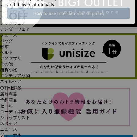
オールインワン・サロペット
水着
ヘッドウェア
ネックウェア
レッグウェア
アンダーウェア
シューズ
バッグ
財布
ベルト
アクセサリ
その他
雑貨小物
インテリア小物
ネイルケア
OTHERS
新着商品
予約商品
セール
コーディネート
ショップリスト
スタッフ
ニュース
ジャーナル