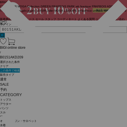
BRAND
COUTURIER
MOGA Collection
GREEN
FRAPBOIS PARK
wb
feerique
FRAPBOIS
ADIEU
TRISTESSE
congés payés
LOISIR
Julier
MOGA
L'EQUIPE
endalence
unbilanc
BIGI online store
新着商品
(ライブ)
ニュース
セール
スタッフ
コーディネート
よくある質問
ジャーナル
お問い合わ
せ
ログイン
BIGI online store
/
B0151AKD209
選択された条件
クリア
この条件で検索
販売タイプ
通常
SALE
予約
CATEGORY
トップス
アウター
パンツ
スカート
ワンピース
オールインワン・サロペット
水着