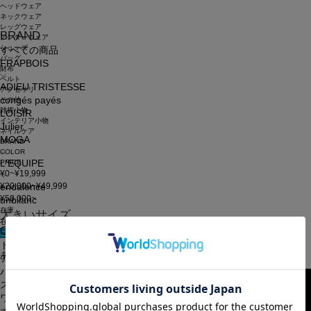
ヘッドウェア
ネックウェア
レッグウェア
BRAND
アンダーウェア
シューズ
すべての商品
バッグ
FRAPBOIS
財布
ベルト
ADIEU TRISTESSE
アクセサリ
congés payés
その他
雑貨小物
LOISIR
インテリア小物
Julier
ネイルケア
MOGA
BRAND
COLOR
PRICE
L'EQUIPE
¥0~¥19,999
¥20,000~¥49,999
endalence
¥50,000~
unbilanc
在庫
大きいサイズ
在庫なしを含む
CATEGORY
この条件で検索
申し訳ございません。お探しのキーワードに該当する商品はございませんでした。
トップス
あなたへのおすすめアイテム
アウター
パンツ
スカート
ワンピース