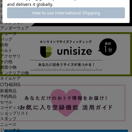
オールインワン・サロペット
水着
ヘッドウェア
ネックウェア
レッグウェア
アンダーウェア
シューズ
バッグ
財布
ベルト
アクセサリ
その他
雑貨小物
インテリア小物
ネイルケア
OTHERS
新着商品
予約商品
セール
コーディネート
ショップリスト
スタッフ
ニュース
ジャーナル