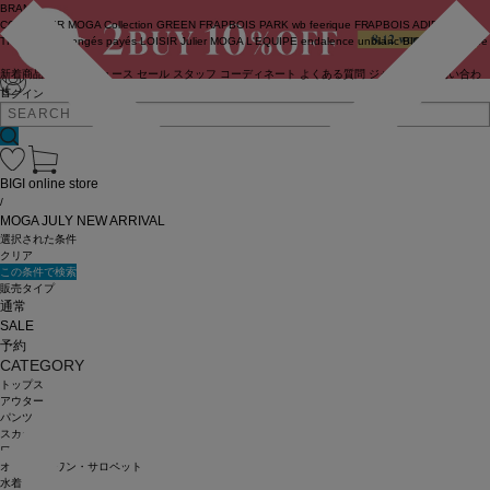
BRAND
COUTURIER
MOGA Collection
GREEN
FRAPBOIS PARK
wb
feerique
FRAPBOIS
ADIEU
TRISTESSE
congés payés
LOISIR
Julier
MOGA
L'EQUIPE
endalence
unbilanc
BIGI online store
新着商品
(ライブ)
ニュース
セール
スタッフ
コーディネート
よくある質問
ジャーナル
お問い合わ
せ
ログイン
BIGI online store
/
MOGA JULY NEW ARRIVAL
選択された条件
クリア
この条件で検索
販売タイプ
通常
SALE
予約
CATEGORY
トップス
アウター
パンツ
スカート
ワンピース
オールインワン・サロペット
水着