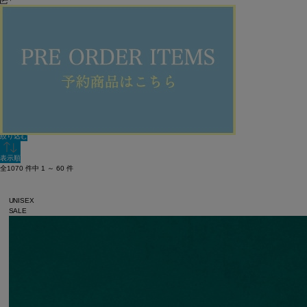
在庫なしを含む
この条件で検索
60件
人気順
単色表示
絞り込む
表示順
全1070 件中 1 ～ 60 件
UNISEX
SALE