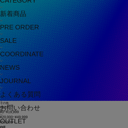
CATEGORY
新着商品
PRE ORDER
SALE
COORDINATE
NEWS
JOURNAL
よくある質問
その他
お問い合わせ
PRICE
¥0~¥19,999
¥20,000~¥49,999
OUTLET
¥50,000~
在庫