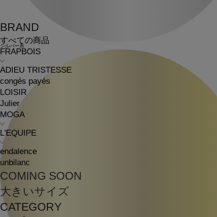
BRAND
すべての商品
シルバー系
FRAPBOIS
ADIEU TRISTESSE
congés payés
LOISIR
Julier
MOGA
L'EQUIPE
endalence
unbilanc
COMING SOON
大きいサイズ
CATEGORY