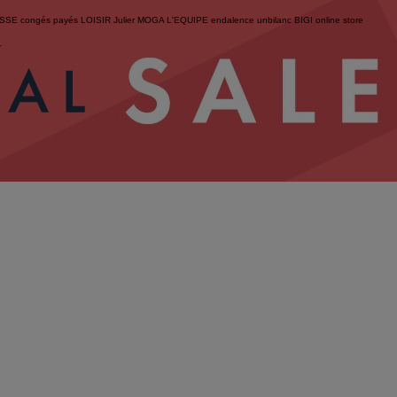
ESSE
congés payés
LOISIR
Julier
MOGA
L'EQUIPE
endalence
unbilanc
BIGI online store
せ