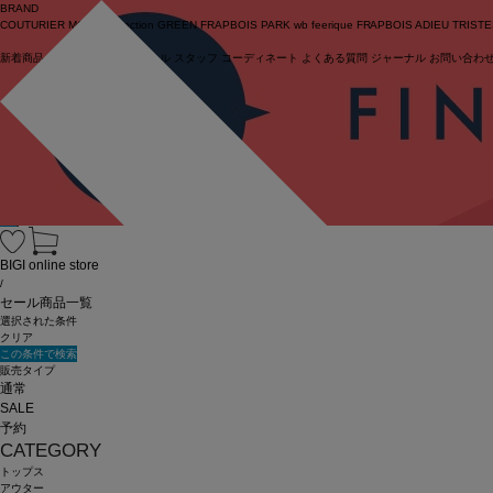
BRAND
COUTURIER
MOGA Collection
GREEN
FRAPBOIS PARK
wb
feerique
FRAPBOIS
ADIEU TRIST
新着商品
(ライブ)
ニュース
セール
スタッフ
コーディネート
よくある質問
ジャーナル
お問い合わ
ログイン
BIGI online store
/
セール商品一覧
選択された条件
クリア
この条件で検索
販売タイプ
通常
SALE
予約
CATEGORY
トップス
アウター