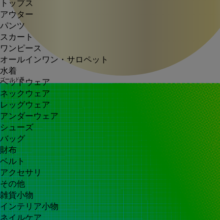
トップス
アウター
パンツ
スカート
ワンピース
オールインワン・サロペット
水着
ゴールド系
ヘッドウェア
ネックウェア
レッグウェア
アンダーウェア
シューズ
バッグ
財布
ベルト
アクセサリ
その他
雑貨小物
インテリア小物
ネイルケア