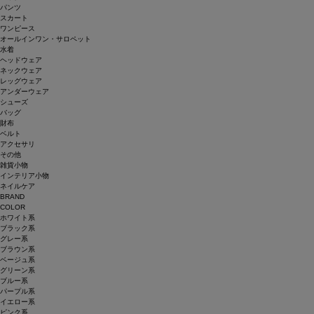
パンツ
スカート
ワンピース
オールインワン・サロペット
水着
ヘッドウェア
ネックウェア
レッグウェア
アンダーウェア
シューズ
バッグ
財布
ベルト
アクセサリ
その他
雑貨小物
インテリア小物
ネイルケア
BRAND
COLOR
ホワイト系
ブラック系
グレー系
ブラウン系
ベージュ系
グリーン系
ブルー系
パープル系
イエロー系
ピンク系