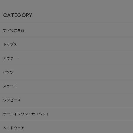
SALE
CATEGORY
すべての商品
COORDINATE
トップス
NEWS
アウター
JOURNAL
パンツ
スカート
よくある質問
ワンピース
お問い合わせ
オールインワン・サロペット
OUTLET
ヘッドウェア