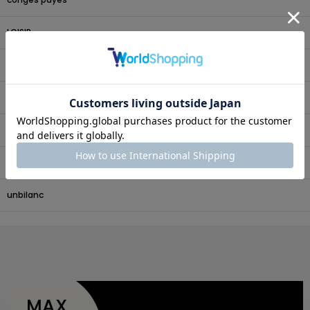
LOISIR
Julier
MOGA
L'EQUIPE
endalence
unbilanc