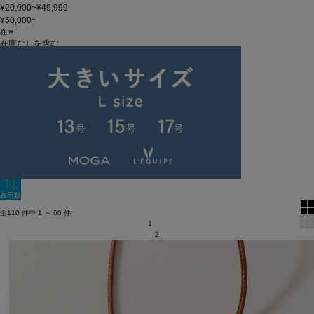
¥20,000~¥49,999
¥50,000~
在庫
在庫なしを含む
この条件で検索
60件
新着順
単色表示
絞り込む
表示順
全110 件中 1 ～ 60 件
1
2