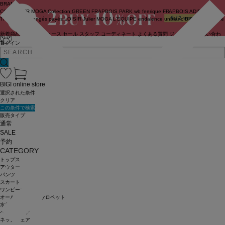
BRAND
COUTURIER
MOGA Collection
GREEN
FRAPBOIS PARK
wb
feerique
FRAPBOIS
ADIEU
TRISTESSE
congés payés
LOISIR
Julier
MOGA
L'EQUIPE
endalence
unbilanc
BIGI online store
新着商品
(ライブ)
ニュース
セール
スタッフ
コーディネート
よくある質問
ジャーナル
お問い合わ
せ
ログイン
BIGI online store
選択された条件
クリア
この条件で検索
販売タイプ
通常
SALE
予約
CATEGORY
トップス
アウター
パンツ
スカート
ワンピース
オールインワン・サロペット
水着
ヘッドウェア
ネックウェア