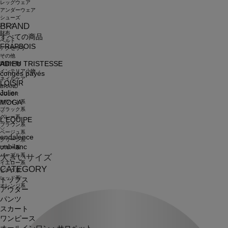
レッグウェア
アンダーウェア
シューズ
BRAND
バッグ
財布
すべての商品
ベルト
FRAPBOIS
アクセサリ
その他
ADIEU TRISTESSE
雑貨小物
インテリア小物
congés payés
ネイルケア
LOISIR
BRAND
Julier
COLOR
ホワイト系
MOGA
ブラック系
グレー系
L'EQUIPE
ブラウン系
ベージュ系
endalence
グリーン系
unbilanc
ブルー系
パープル系
大きいサイズ
イエロー系
CATEGORY
ピンク系
レッド系
トップス
オレンジ系
アウター
パンツ
スカート
ワンピース