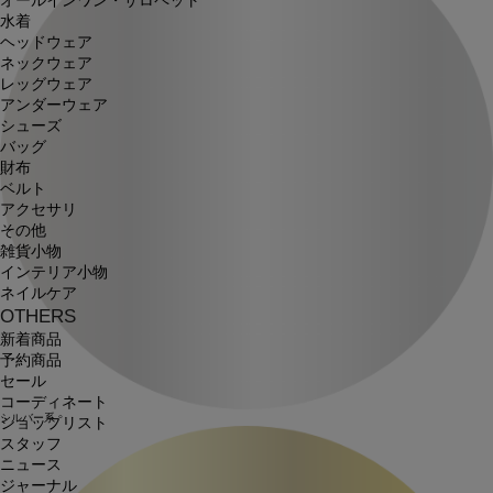
オールインワン・サロペット
水着
ヘッドウェア
ネックウェア
レッグウェア
アンダーウェア
シューズ
バッグ
財布
ベルト
アクセサリ
その他
雑貨小物
インテリア小物
ネイルケア
OTHERS
新着商品
予約商品
セール
コーディネート
シルバー系
ショップリスト
スタッフ
ニュース
ジャーナル