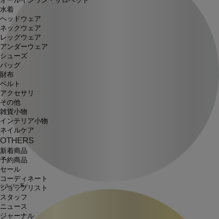
オールインワン・サロペット
水着
ヘッドウェア
ネックウェア
レッグウェア
アンダーウェア
シューズ
バッグ
財布
ベルト
アクセサリ
その他
雑貨小物
インテリア小物
ネイルケア
OTHERS
新着商品
予約商品
セール
コーディネート
シルバー系
ショップリスト
スタッフ
ニュース
ジャーナル