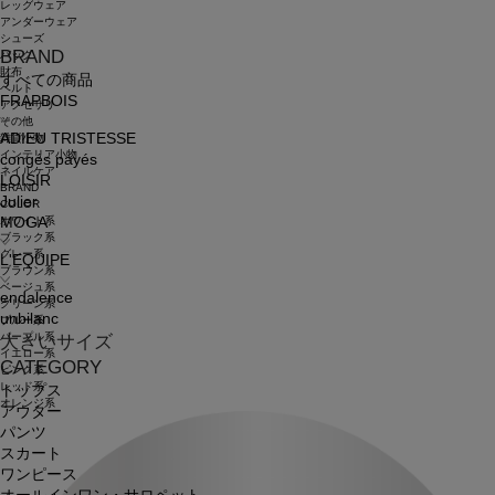
レッグウェア
アンダーウェア
シューズ
BRAND
バッグ
財布
すべての商品
ベルト
FRAPBOIS
アクセサリ
その他
ADIEU TRISTESSE
雑貨小物
インテリア小物
congés payés
ネイルケア
LOISIR
BRAND
Julier
COLOR
ホワイト系
MOGA
ブラック系
グレー系
L'EQUIPE
ブラウン系
ベージュ系
endalence
グリーン系
unbilanc
ブルー系
パープル系
大きいサイズ
イエロー系
CATEGORY
ピンク系
レッド系
トップス
オレンジ系
アウター
パンツ
スカート
ワンピース