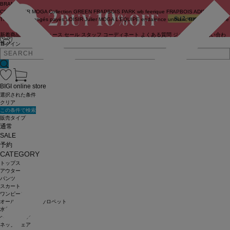
BRAND
COUTURIER
MOGA Collection
GREEN
FRAPBOIS PARK
wb
feerique
FRAPBOIS
ADIEU
TRISTESSE
congés payés
LOISIR
Julier
MOGA
L'EQUIPE
endalence
unbilanc
BIGI online store
新着商品
(ライブ)
ニュース
セール
スタッフ
コーディネート
よくある質問
ジャーナル
お問い合わ
せ
ログイン
BIGI online store
選択された条件
クリア
この条件で検索
販売タイプ
通常
SALE
予約
CATEGORY
トップス
アウター
パンツ
スカート
ワンピース
オールインワン・サロペット
水着
ヘッドウェア
ネックウェア