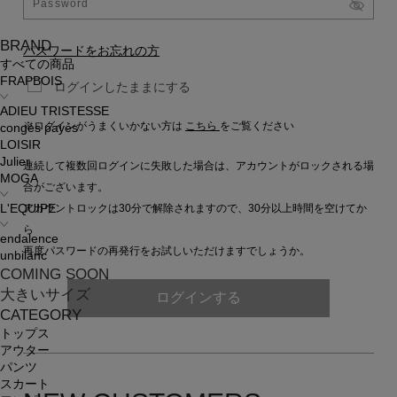
BRAND
パスワードをお忘れの方
すべての商品
FRAPBOIS
ログインしたままにする
ADIEU TRISTESSE
※ログインがうまくいかない方は
こちら
をご覧ください
congés payés
LOISIR
Julier
連続して複数回ログインに失敗した場合は、アカウントがロックされる場
MOGA
合がございます。
アカウントロックは30分で解除されますので、30分以上時間を空けてか
L'EQUIPE
ら
endalence
再度パスワードの再発行をお試しいただけますでしょうか。
unbilanc
COMING SOON
大きいサイズ
ログインする
CATEGORY
トップス
アウター
パンツ
スカート