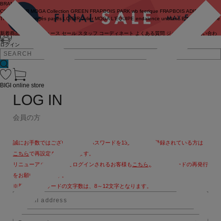
BRAND
COUTURIER
MOGA Collection
GREEN
FRAPBOIS PARK
wb
feerique
FRAPBOIS
ADIEU
TRISTESSE
congés payés
LOISIR
Julier
MOGA
L'EQUIPE
endalence
unbilanc
BIGI online store
新着商品
(ライブ)
ニュース
セール
スタッフ
コーディネート
よくある質問
ジャーナル
お問い合わ
せ
ログイン
BIGI online store
LOG IN
会員の方
誠にお手数ではございますが、パスワードを13文字以上で登録されている方は
こちら
で再設定をお願いします。
リニューアル後、初めてログインされるお客様も
こちら
よりパスワードの再発行
をお願いいたします。
※新しいパスワードの文字数は、8～12文字となります。