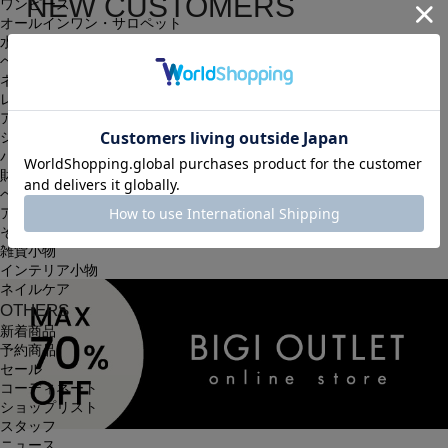
NEW CUSTOMERS
ワンピース
オールインワン・サロペット
新規会員登録
水着
ヘッドウェア
ネックウェア
簡単・無料の会員登録を行うと、住所の入力が保存される等、
レッグウェア
アンダーウェア
次回以降のお買い物に大変便利です。
シューズ
会員限定のお得な最新情報もございます。
バッグ
財布
ベルト
会員登録する
アクセサリ
その他
雑貨小物
インテリア小物
ネイルケア
OTHERS
新着商品
予約商品
セール
コーディネート
ショップリスト
スタッフ
ニュース