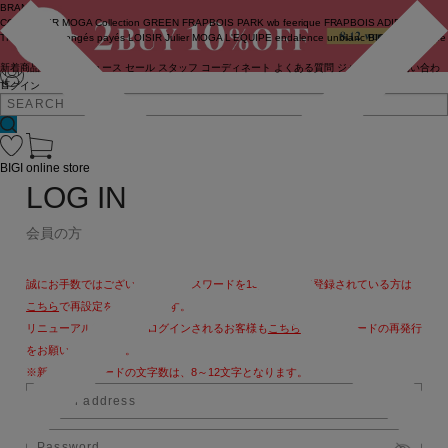
BRAND
COUTURIER
MOGA Collection
GREEN
FRAPBOIS PARK
wb
feerique
FRAPBOIS
ADIEU
TRISTESSE
congés payés
LOISIR
Julier
MOGA
L'EQUIPE
endalence
unbilanc
BIGI online store
新着商品
(ライブ)
ニュース
セール
スタッフ
コーディネート
よくある質問
ジャーナル
お問い合わ
せ
ログイン
BIGI online store
LOG IN
会員の方
誠にお手数ではございますが、パスワードを13文字以上で登録されている方は
こちら
で再設定をお願いします。
リニューアル後、初めてログインされるお客様も
こちら
よりパスワードの再発行
をお願いいたします。
※新しいパスワードの文字数は、8～12文字となります。