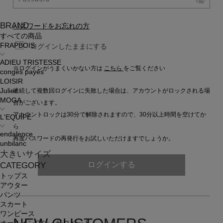
BRAND
パスワードをお忘れの方
すべての商品
FRAPBOIS
ログインしたままにする
ADIEU TRISTESSE
※ログインがうまくいかない方は
こちら
をご覧ください
congés payés
LOISIR
連続して複数回ログインに失敗した場合は、アカウントがロックされる場
Julier
MOGA
合がございます。
アカウントロックは30分で解除されますので、30分以上時間を空けてか
L'EQUIPE
ら
endalence
再度パスワードの再発行をお試しいただけますでしょうか。
unbilanc
大きいサイズ
ログインする
CATEGORY
トップス
アウター
パンツ
スカート
ワンピース