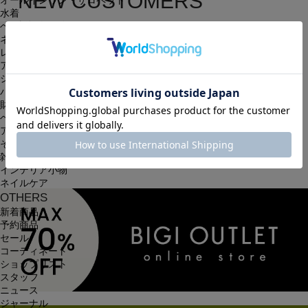
NEW CUSTOMERS
オールインワン・サロペット
水着
新規会員登録
ヘッドウェア
ネックウェア
レッグウェア
簡単・無料の会員登録を行うと、住所の入力が保存される等、
アンダーウェア
シューズ
次回以降のお買い物に大変便利です。
バッグ
会員限定のお得な最新情報もございます。
財布
ベルト
アクセサリ
会員登録する
その他
雑貨小物
インテリア小物
ネイルケア
OTHERS
新着商品
予約商品
セール
コーディネート
ショップリスト
スタッフ
ニュース
ジャーナル