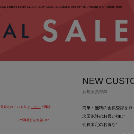
ESSE
congés payés
LOISIR
Julier
MOGA
L'EQUIPE
endalence
unbilanc
BIGI online store
せ
NEW CUST
新規会員登録
で登録されている方は
こちら
で再設
簡単・無料の会員登録を行
次回以降のお買い物に大変
りパスワードの再発行をお願いい
会員限定のお得な最新情報