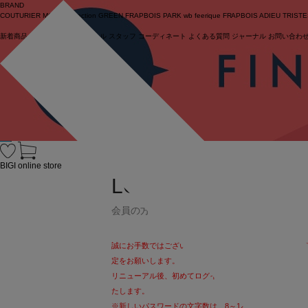
BRAND
COUTURIER
MOGA Collection
GREEN
FRAPBOIS PARK
wb
feerique
FRAPBOIS
ADIEU TRIST
新着商品
(ライブ)
ニュース
セール
スタッフ
コーディネート
よくある質問
ジャーナル
お問い合わ
ログイン
BIGI online store
LOG IN
会員の方
誠にお手数ではございますが、パスワードを13文字以上
定をお願いします。
リニューアル後、初めてログインされるお客様も
こちら
よ
たします。
※新しいパスワードの文字数は、8～12文字となります。