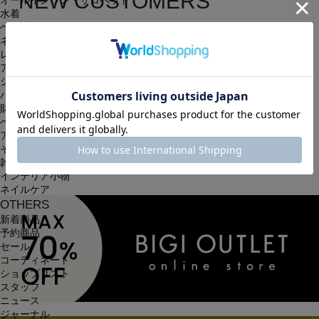
NEW CUSTOMERS
オールインワン・サロペット
水着
新規会員登録
ヘッドウェア
ネックウェア
レッグウェア
簡単・無料の会員登録を行うと、住所の入力が保存される等、
アンダーウェア
シューズ
次回以降のお買い物に大変便利です。
バッグ
会員限定のお得な最新情報もございます。
財布
ベルト
アクセサリ
会員登録する
その他
雑貨小物
インテリア小物
ネイルケア
OTHERS
新着商品
予約商品
セール
コーディネート
ショップリスト
スタッフ
ニュース
ジャーナル