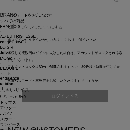
BRAND
パスワードをお忘れの方
すべての商品
FRAPBOIS
ログインしたままにする
ADIEU TRISTESSE
※ログインがうまくいかない方は
こちら
をご覧ください
congés payés
LOISIR
連続して複数回ログインに失敗した場合は、アカウントがロックされる場
Julier
MOGA
合がございます。
アカウントロックは30分で解除されますので、30分以上時間を空けてか
L'EQUIPE
ら
endalence
再度パスワードの再発行をお試しいただけますでしょうか。
unbilanc
大きいサイズ
ログインする
CATEGORY
トップス
アウター
パンツ
スカート
ワンピース