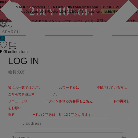
BRAND
COUTURIER
MOGA Collection
GREEN
FRAPBOIS PARK
wb
feerique
FRAPBOIS
ADIEU
TRISTESSE
congés payés
LOISIR
Julier
MOGA
L'EQUIPE
endalence
unbilanc
BIGI online store
新着商品
(ライブ)
ニュース
セール
スタッフ
コーディネート
よくある質問
ジャーナル
お問い合わ
せ
ログイン
BIGI online store
LOG IN
会員の方
誠にお手数ではございますが、パスワードを13文字以上で登録されている方は
こちら
で再設定をお願いします。
リニューアル後、初めてログインされるお客様も
こちら
よりパスワードの再発行
をお願いいたします。
※新しいパスワードの文字数は、8～12文字となります。