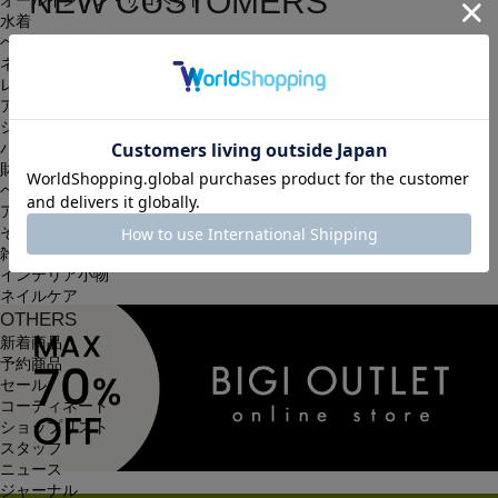
NEW CUSTOMERS
オールインワン・サロペット
水着
新規会員登録
ヘッドウェア
ネックウェア
レッグウェア
簡単・無料の会員登録を行うと、住所の入力が保存される等、
アンダーウェア
シューズ
次回以降のお買い物に大変便利です。
バッグ
会員限定のお得な最新情報もございます。
財布
ベルト
アクセサリ
会員登録する
その他
雑貨小物
インテリア小物
ネイルケア
OTHERS
新着商品
予約商品
セール
コーディネート
ショップリスト
スタッフ
ニュース
ジャーナル