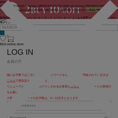
BRAND
COUTURIER
MOGA Collection
GREEN
FRAPBOIS PARK
wb
feerique
FRAPBOIS
ADIEU
TRISTESSE
congés payés
LOISIR
Julier
MOGA
L'EQUIPE
endalence
unbilanc
BIGI online store
新着商品
(ライブ)
ニュース
セール
スタッフ
コーディネート
よくある質問
ジャーナル
お問い合わ
せ
ログイン
BIGI online store
LOG IN
会員の方
誠にお手数ではございますが、パスワードを13文字以上で登録されている方は
こちら
で再設定をお願いします。
リニューアル後、初めてログインされるお客様も
こちら
よりパスワードの再発行
をお願いいたします。
※新しいパスワードの文字数は、8～12文字となります。