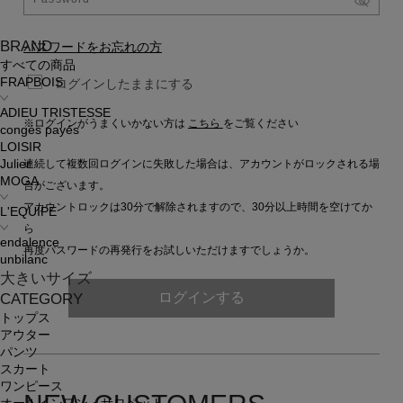
BRAND
パスワードをお忘れの方
すべての商品
FRAPBOIS
ログインしたままにする
ADIEU TRISTESSE
※ログインがうまくいかない方は
こちら
をご覧ください
congés payés
LOISIR
連続して複数回ログインに失敗した場合は、アカウントがロックされる場
Julier
MOGA
合がございます。
アカウントロックは30分で解除されますので、30分以上時間を空けてか
L'EQUIPE
ら
endalence
再度パスワードの再発行をお試しいただけますでしょうか。
unbilanc
大きいサイズ
ログインする
CATEGORY
トップス
アウター
パンツ
スカート
ワンピース