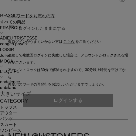
BRAND
パスワードをお忘れの方
すべての商品
FRAPBOIS
ログインしたままにする
ADIEU TRISTESSE
※ログインがうまくいかない方は
こちら
をご覧ください
congés payés
LOISIR
連続して複数回ログインに失敗した場合は、アカウントがロックされる場
Julier
MOGA
合がございます。
アカウントロックは30分で解除されますので、30分以上時間を空けてか
L'EQUIPE
ら
endalence
再度パスワードの再発行をお試しいただけますでしょうか。
unbilanc
大きいサイズ
ログインする
CATEGORY
トップス
アウター
パンツ
スカート
ワンピース