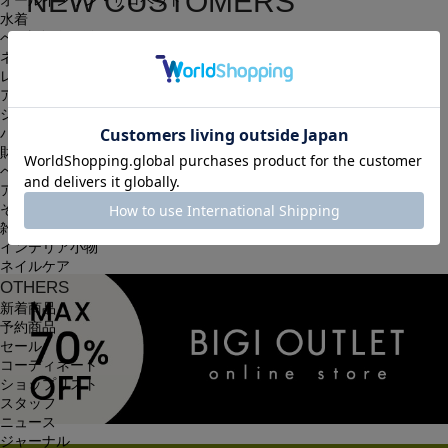
NEW CUSTOMERS
オールインワン・サロペット
水着
新規会員登録
ヘッドウェア
ネックウェア
レッグウェア
簡単・無料の会員登録を行うと、住所の入力が保存される等、
アンダーウェア
シューズ
次回以降のお買い物に大変便利です。
バッグ
会員限定のお得な最新情報もございます。
財布
ベルト
アクセサリ
会員登録する
その他
雑貨小物
インテリア小物
ネイルケア
OTHERS
新着商品
予約商品
セール
コーディネート
ショップリスト
スタッフ
ニュース
ジャーナル