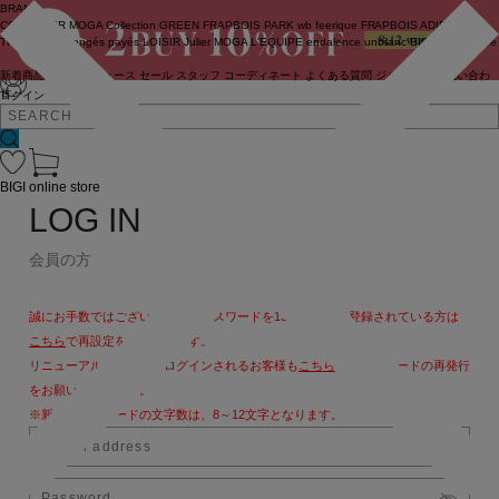
BRAND
COUTURIER
MOGA Collection
GREEN
FRAPBOIS PARK
wb
feerique
FRAPBOIS
ADIEU
TRISTESSE
congés payés
LOISIR
Julier
MOGA
L'EQUIPE
endalence
unbilanc
BIGI online store
新着商品
(ライブ)
ニュース
セール
スタッフ
コーディネート
よくある質問
ジャーナル
お問い合わ
せ
ログイン
BIGI online store
LOG IN
会員の方
誠にお手数ではございますが、パスワードを13文字以上で登録されている方は
こちら
で再設定をお願いします。
リニューアル後、初めてログインされるお客様も
こちら
よりパスワードの再発行
をお願いいたします。
※新しいパスワードの文字数は、8～12文字となります。