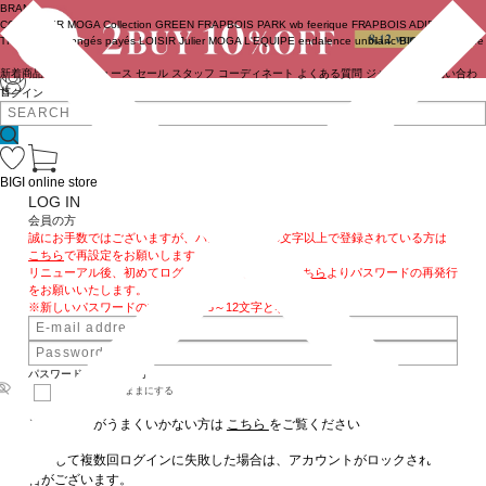
BRAND
COUTURIER
MOGA Collection
GREEN
FRAPBOIS PARK
wb
feerique
FRAPBOIS
ADIEU
TRISTESSE
congés payés
LOISIR
Julier
MOGA
L'EQUIPE
endalence
unbilanc
BIGI online store
新着商品
(ライブ)
ニュース
セール
スタッフ
コーディネート
よくある質問
ジャーナル
お問い合わ
せ
ログイン
BIGI online store
LOG IN
会員の方
誠にお手数ではございますが、パスワードを13文字以上で登録されている方は
こちら
で再設定をお願いします。
リニューアル後、初めてログインされるお客様も
こちら
よりパスワードの再発行
をお願いいたします。
※新しいパスワードの文字数は、8～12文字となります。
パスワードをお忘れの方
ログインしたままにする
※ログインがうまくいかない方は
こちら
をご覧ください
連続して複数回ログインに失敗した場合は、アカウントがロックされる場
合がございます。