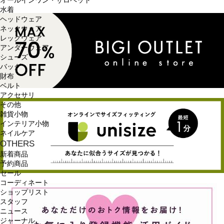
オールインワン・サロペット
水着
ヘッドウェア
ネックウェア
レッグウェア
アンダーウェア
シューズ
バッグ
財布
ベルト
アクセサリ
その他
雑貨小物
インテリア小物
ネイルケア
OTHERS
新着商品
予約商品
セール
コーディネート
ショップリスト
スタッフ
ニュース
ジャーナル