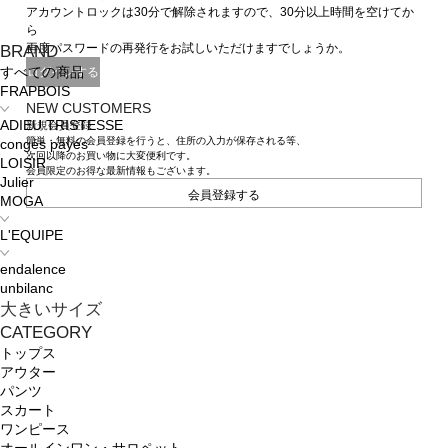
アカウントロックは30分で解除されますので、30分以上時間を空けてか
ら
再度パスワードの再発行をお試しいただけますでしょうか。
BRAND
ログインする
すべての商品
FRAPBOIS
NEW CUSTOMERS
ADIEU TRISTESSE
新規会員登録
簡単・無料の会員登録を行うと、住所の入力が保存される等、
congés payés
次回以降のお買い物に大変便利です。
LOISIR
会員限定のお得な最新情報もございます。
Julier
会員登録する
MOGA
L'EQUIPE
endalence
unbilanc
大きいサイズ
CATEGORY
トップス
アウター
パンツ
スカート
ワンピース