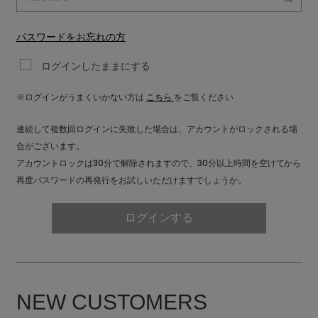
SALE
パスワードをお忘れの方
ログインしたままにする
COORDINATE
※ログインがうまくいかない方は
こちら
をご覧ください
NEWS
連続して複数回ログインに失敗した場合は、アカウントがロックされる場
合がございます。
アカウントロックは30分で解除されますので、30分以上時間を空けてから
JOURNAL
再度パスワードの再発行をお試しいただけますでしょうか。
よくある質問
ログインする
お問い合わせ
NEW CUSTOMERS
OUTLET