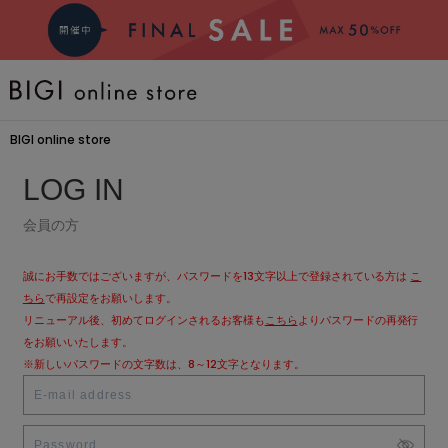
BRAND
BIGI online store
COMING SOON
LOG IN
会員の方
大きいサイズ
誠にお手数ではございますが、パスワードを13文字以上で登録されている方は
こ
CATEGORY
ちら
で再設定をお願いします。
リニューアル後、初めてログインされるお客様も
こちら
よりパスワードの再発行
をお願いいたします。
新着商品
※新しいパスワードの文字数は、8～12文字となります。
PRE ORDER