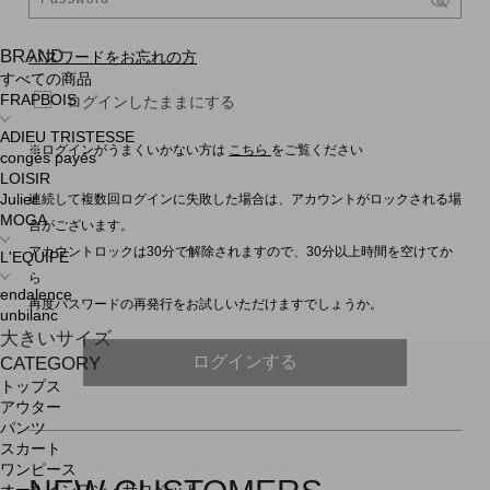
BRAND
パスワードをお忘れの方
すべての商品
FRAPBOIS
ログインしたままにする
ADIEU TRISTESSE
※ログインがうまくいかない方は
こちら
をご覧ください
congés payés
LOISIR
連続して複数回ログインに失敗した場合は、アカウントがロックされる場
Julier
MOGA
合がございます。
アカウントロックは30分で解除されますので、30分以上時間を空けてか
L'EQUIPE
ら
endalence
再度パスワードの再発行をお試しいただけますでしょうか。
unbilanc
大きいサイズ
ログインする
CATEGORY
トップス
アウター
パンツ
スカート
ワンピース