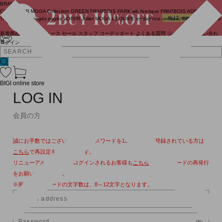
BRAND
COUTURIER
MOGA Collection
GREEN
FRAPBOIS PARK
wb
feerique
FRAPBOIS
ADIEU
TRISTESSE
congés payés
LOISIR
Julier
MOGA
L'EQUIPE
endalence
unbilanc
BIGI online store
新着商品
(ライブ)
ニュース
セール
スタッフ
コーディネート
よくある質問
ジャーナル
お問い合わ
せ
ログイン
BIGI online store
LOG IN
会員の方
誠にお手数ではございますが、パスワードを13文字以上で登録されている方は
こちら
で再設定をお願いします。
リニューアル後、初めてログインされるお客様も
こちら
よりパスワードの再発行
をお願いいたします。
※新しいパスワードの文字数は、8～12文字となります。