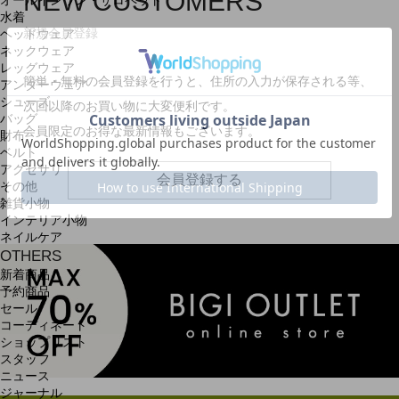
NEW CUSTOMERS
オールインワン・サロペット
水着
新規会員登録
ヘッドウェア
ネックウェア
レッグウェア
簡単・無料の会員登録を行うと、住所の入力が保存される等、
アンダーウェア
シューズ
次回以降のお買い物に大変便利です。
バッグ
会員限定のお得な最新情報もございます。
財布
ベルト
アクセサリ
会員登録する
その他
雑貨小物
インテリア小物
ネイルケア
OTHERS
新着商品
予約商品
セール
コーディネート
ショップリスト
スタッフ
ニュース
ジャーナル