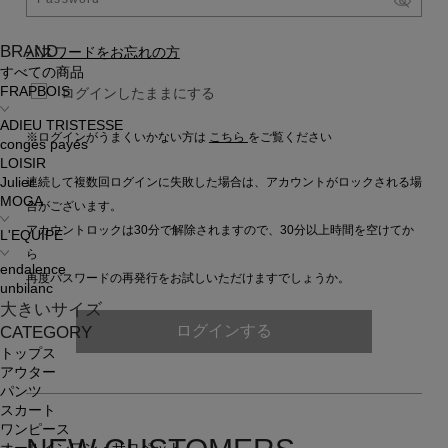
BRAND
パスワードをお忘れの方
すべての商品
FRAPBOIS
ログインしたままにする
ADIEU TRISTESSE
※ログインがうまくいかない方は
こちら
をご覧ください
congés payés
LOISIR
連続して複数回ログインに失敗した場合は、アカウントがロックされる場
Julier
MOGA
合がございます。
アカウントロックは30分で解除されますので、30分以上時間を空けてか
L'EQUIPE
ら
endalence
再度パスワードの再発行をお試しいただけますでしょうか。
unbilanc
大きいサイズ
ログインする
CATEGORY
トップス
アウター
パンツ
スカート
ワンピース