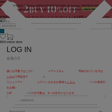
BRAND
COUTURIER
MOGA Collection
GREEN
FRAPBOIS PARK
wb
feerique
FRAPBOIS
ADIEU
TRISTESSE
congés payés
LOISIR
Julier
MOGA
L'EQUIPE
endalence
unbilanc
BIGI online store
新着商品
(ライブ)
ニュース
セール
スタッフ
コーディネート
よくある質問
ジャーナル
お問い合わ
せ
ログイン
BIGI online store
LOG IN
会員の方
誠にお手数ではございますが、パスワードを13文字以上で登録されている方は
こちら
で再設定をお願いします。
リニューアル後、初めてログインされるお客様も
こちら
よりパスワードの再発行
をお願いいたします。
※新しいパスワードの文字数は、8～12文字となります。