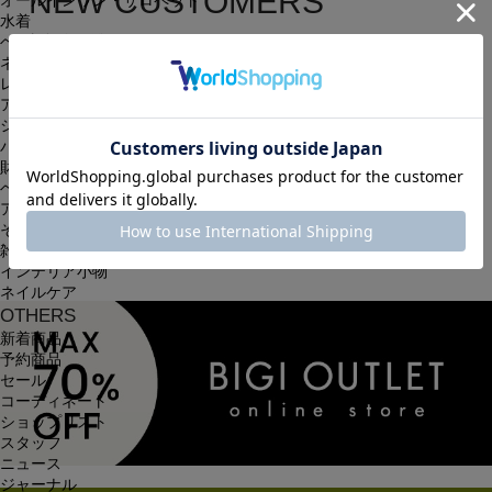
NEW CUSTOMERS
オールインワン・サロペット
水着
新規会員登録
ヘッドウェア
ネックウェア
レッグウェア
簡単・無料の会員登録を行うと、住所の入力が保存される等、
アンダーウェア
シューズ
次回以降のお買い物に大変便利です。
バッグ
会員限定のお得な最新情報もございます。
財布
ベルト
アクセサリ
会員登録する
その他
雑貨小物
インテリア小物
ネイルケア
OTHERS
新着商品
予約商品
セール
コーディネート
ショップリスト
スタッフ
ニュース
ジャーナル