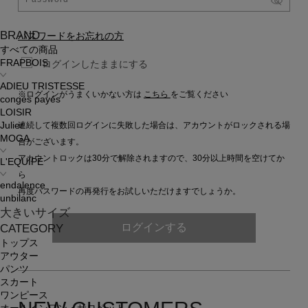
BRAND
パスワードをお忘れの方
すべての商品
FRAPBOIS
ログインしたままにする
ADIEU TRISTESSE
※ログインがうまくいかない方は
こちら
をご覧ください
congés payés
LOISIR
連続して複数回ログインに失敗した場合は、アカウントがロックされる場
Julier
MOGA
合がございます。
アカウントロックは30分で解除されますので、30分以上時間を空けてか
L'EQUIPE
ら
endalence
再度パスワードの再発行をお試しいただけますでしょうか。
unbilanc
大きいサイズ
ログインする
CATEGORY
トップス
アウター
パンツ
スカート
ワンピース