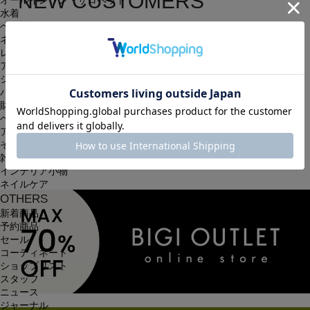
NEW CUSTOMERS
オールインワン・サロペット
水着
新規会員登録
ヘッドウェア
ネックウェア
レッグウェア
簡単・無料の会員登録を行うと、住所の入力が保存される等、
アンダーウェア
シューズ
次回以降のお買い物に大変便利です。
バッグ
会員限定のお得な最新情報もございます。
財布
ベルト
アクセサリ
会員登録する
その他
雑貨小物
インテリア小物
ネイルケア
OTHERS
新着商品
予約商品
セール
コーディネート
ショップリスト
スタッフ
ニュース
ジャーナル