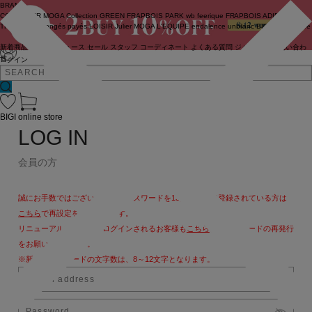
BRAND
COUTURIER
MOGA Collection
GREEN
FRAPBOIS PARK
wb
feerique
FRAPBOIS
ADIEU
TRISTESSE
congés payés
LOISIR
Julier
MOGA
L'EQUIPE
endalence
unbilanc
BIGI online store
新着商品
(ライブ)
ニュース
セール
スタッフ
コーディネート
よくある質問
ジャーナル
お問い合わ
せ
ログイン
BIGI online store
LOG IN
会員の方
誠にお手数ではございますが、パスワードを13文字以上で登録されている方は
こちら
で再設定をお願いします。
リニューアル後、初めてログインされるお客様も
こちら
よりパスワードの再発行
をお願いいたします。
※新しいパスワードの文字数は、8～12文字となります。