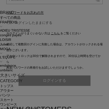
BRAND
パスワードをお忘れの方
すべての商品
FRAPBOIS
ログインしたままにする
ADIEU TRISTESSE
※ログインがうまくいかない方は
こちら
をご覧ください
congés payés
LOISIR
連続して複数回ログインに失敗した場合は、アカウントがロックされる場
Julier
MOGA
合がございます。
アカウントロックは30分で解除されますので、30分以上時間を空けてか
L'EQUIPE
ら
endalence
再度パスワードの再発行をお試しいただけますでしょうか。
unbilanc
大きいサイズ
ログインする
CATEGORY
トップス
アウター
パンツ
スカート
ワンピース