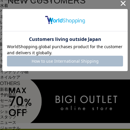
NEW CUSTOMERS
オールインワン・サロペット
水着
新規会員登録
ヘッドウェア
ネックウェア
レッグウェア
簡単・無料の会員登録を行うと、住所の入力が保存される等、
アンダーウェア
シューズ
次回以降のお買い物に大変便利です。
バッグ
会員限定のお得な最新情報もございます。
財布
ベルト
アクセサリ
会員登録する
その他
雑貨小物
インテリア小物
ネイルケア
OTHERS
新着商品
予約商品
セール
コーディネート
ショップリスト
スタッフ
ニュース
ジャーナル