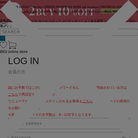
BRAND
COUTURIER
MOGA Collection
GREEN
FRAPBOIS PARK
wb
feerique
FRAPBOIS
ADIEU
TRISTESSE
congés payés
LOISIR
Julier
MOGA
L'EQUIPE
endalence
unbilanc
BIGI online store
新着商品
(ライブ)
ニュース
セール
スタッフ
コーディネート
よくある質問
ジャーナル
お問い合わ
せ
ログイン
BIGI online store
LOG IN
会員の方
誠にお手数ではございますが、パスワードを13文字以上で登録されている方は
こちら
で再設定をお願いします。
リニューアル後、初めてログインされるお客様も
こちら
よりパスワードの再発行
をお願いいたします。
※新しいパスワードの文字数は、8～12文字となります。