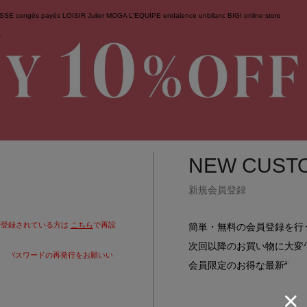
ESSE
congés payés
LOISIR
Julier
MOGA
L'EQUIPE
endalence
unbilanc
BIGI online store
せ
NEW CUST
新規会員登録
で登録されている方は
こちら
で再設
簡単・無料の会員登録を行
次回以降のお買い物に大変
りパスワードの再発行をお願いい
会員限定のお得な最新情報