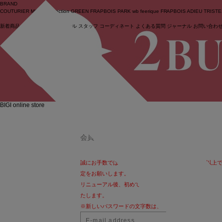
BRAND
COUTURIER
MOGA Collection
GREEN
FRAPBOIS PARK
wb
feerique
FRAPBOIS
ADIEU TRIST
新着商品
(ライブ)
ニュース
セール
スタッフ
コーディネート
よくある質問
ジャーナル
お問い合わ
ログイン
BIGI online store
LOG IN
会員の方
誠にお手数ではございますが、パスワードを13文字以上
定をお願いします。
リニューアル後、初めてログインされるお客様も
こちら
よ
たします。
※新しいパスワードの文字数は、8～12文字となります。