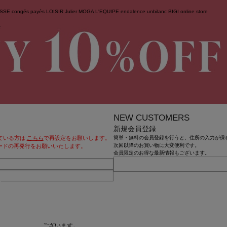
ESSE
congés payés
LOISIR
Julier
MOGA
L'EQUIPE
endalence
unbilanc
BIGI online store
せ
NEW CUSTOMERS
新規会員登録
ている方は
こちら
で再設定をお願いします。
簡単・無料の会員登録を行うと、住所の入力が保
次回以降のお買い物に大変便利です。
ードの再発行をお願いいたします。
会員限定のお得な最新情報もございます。
クされる場合がございます。