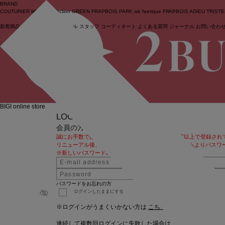
BRAND
COUTURIER
MOGA Collection
GREEN
FRAPBOIS PARK
wb
feerique
FRAPBOIS
ADIEU TRIST
新着商品
(ライブ)
ニュース
セール
スタッフ
コーディネート
よくある質問
ジャーナル
お問い合わ
ログイン
BIGI online store
LOG IN
会員の方
誠にお手数ではございますが、パスワードを13文字以上で登録され
リニューアル後、初めてログインされるお客様も
こちら
よりパスワ
※新しいパスワードの文字数は、8～12文字となります。
パスワードをお忘れの方
ログインしたままにする
※ログインがうまくいかない方は
こちら
をご覧ください
連続して複数回ログインに失敗した場合は、アカウントがロッ