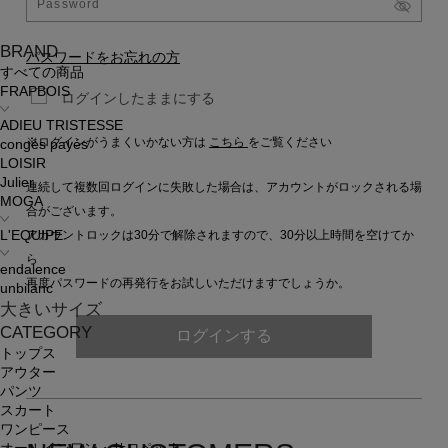
BRAND
パスワードをお忘れの方
すべての商品
FRAPBOIS
ログインしたままにする
ADIEU TRISTESSE
※ログインがうまくいかない方は
こちら
をご覧ください
congés payés
LOISIR
Julier
連続して複数回ログインに失敗した場合は、アカウントがロックされる場
MOGA
合がございます。
アカウントロックは30分で解除されますので、30分以上時間を空けてか
L'EQUIPE
ら
endalence
再度パスワードの再発行をお試しいただけますでしょうか。
unbilanc
大きいサイズ
CATEGORY
ログインする
トップス
アウター
パンツ
スカート
ワンピース