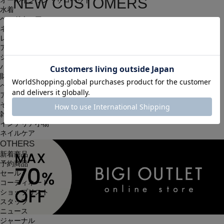
NEW CUSTOMERS
オールインワン・サロペット
水着
ヘッドウェア
新規会員登録
ネックウェア
レッグウェア
簡単・無料の会員登録を行うと、住所の入力が保存される等、
アンダーウェア
シューズ
次回以降のお買い物に大変便利です。
バッグ
会員限定のお得な最新情報もございます。
財布
ベルト
アクセサリ
会員登録する
その他
雑貨小物
インテリア小物
ネイルケア
OTHERS
新着商品
予約商品
セール
コーディネート
ショップリスト
スタッフ
ニュース
ジャーナル