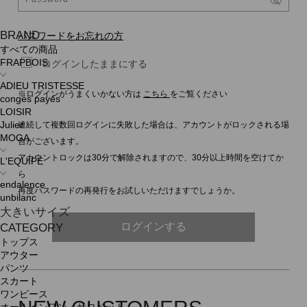
BRAND
パスワードをお忘れの方
すべての商品
FRAPBOIS
ログインしたままにする
ADIEU TRISTESSE
※ログインがうまくいかない方は
こちら
をご覧ください
congés payés
LOISIR
連続して複数回ログインに失敗した場合は、アカウントがロックされる場
Julier
MOGA
合がございます。
アカウントロックは30分で解除されますので、30分以上時間を空けてか
L'EQUIPE
ら
endalence
再度パスワードの再発行をお試しいただけますでしょうか。
unbilanc
大きいサイズ
ログインする
CATEGORY
トップス
アウター
パンツ
スカート
ワンピース