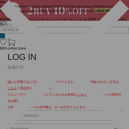
BRAND
COUTURIER
MOGA Collection
GREEN
FRAPBOIS PARK
wb
feerique
FRAPBOIS
ADIEU
TRISTESSE
congés payés
LOISIR
Julier
MOGA
L'EQUIPE
endalence
unbilanc
BIGI online store
新着商品
(ライブ)
ニュース
セール
スタッフ
コーディネート
よくある質問
ジャーナル
お問い合わ
せ
ログイン
BIGI online store
LOG IN
会員の方
誠にお手数ではございますが、パスワードを13文字以上で登録されている方は
こちら
で再設定をお願いします。
リニューアル後、初めてログインされるお客様も
こちら
よりパスワードの再発行
をお願いいたします。
※新しいパスワードの文字数は、8～12文字となります。