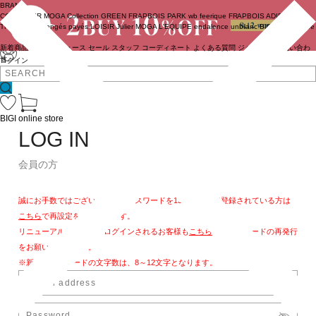
BRAND
COUTURIER
MOGA Collection
GREEN
FRAPBOIS PARK
wb
feerique
FRAPBOIS
ADIEU
TRISTESSE
congés payés
LOISIR
Julier
MOGA
L'EQUIPE
endalence
unbilanc
BIGI online store
新着商品
(ライブ)
ニュース
セール
スタッフ
コーディネート
よくある質問
ジャーナル
お問い合わ
せ
ログイン
BIGI online store
LOG IN
会員の方
誠にお手数ではございますが、パスワードを13文字以上で登録されている方は
こちら
で再設定をお願いします。
リニューアル後、初めてログインされるお客様も
こちら
よりパスワードの再発行
をお願いいたします。
※新しいパスワードの文字数は、8～12文字となります。