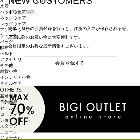
NEW CUSTOMERS
オールインワン・サロペット
水着
新規会員登録
ヘッドウェア
ネックウェア
レッグウェア
簡単・無料の会員登録を行うと、住所の入力が保存される等、
アンダーウェア
シューズ
次回以降のお買い物に大変便利です。
バッグ
会員限定のお得な最新情報もございます。
財布
ベルト
アクセサリ
会員登録する
その他
雑貨小物
インテリア小物
ネイルケア
OTHERS
新着商品
予約商品
セール
コーディネート
ショップリスト
スタッフ
ニュース
ジャーナル