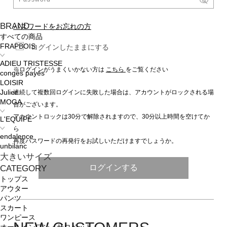
BRAND
パスワードをお忘れの方
すべての商品
FRAPBOIS
ログインしたままにする
ADIEU TRISTESSE
※ログインがうまくいかない方は
こちら
をご覧ください
congés payés
LOISIR
連続して複数回ログインに失敗した場合は、アカウントがロックされる場
Julier
MOGA
合がございます。
アカウントロックは30分で解除されますので、30分以上時間を空けてか
L'EQUIPE
ら
endalence
再度パスワードの再発行をお試しいただけますでしょうか。
unbilanc
大きいサイズ
ログインする
CATEGORY
トップス
アウター
パンツ
スカート
ワンピース