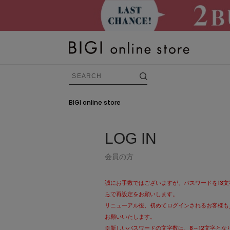
BIGI online store
BRAND
LOG IN
すべての商品
会員の方
FRAPBOIS
ADIEU TRISTESSE
誠にお手数ではございますが、パスワードを13
ら
で再設定をお願いします。
congés payés
リニューアル後、初めてログインされるお客様も
お願いいたします。
LOISIR
※新しいパスワードの文字数は、8～12文字とな