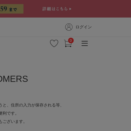
ログイン
OMERS
新着商品
予約商品
うと、住所の入力が保存される等、
セール
便利です。
コーディネート
もございます。