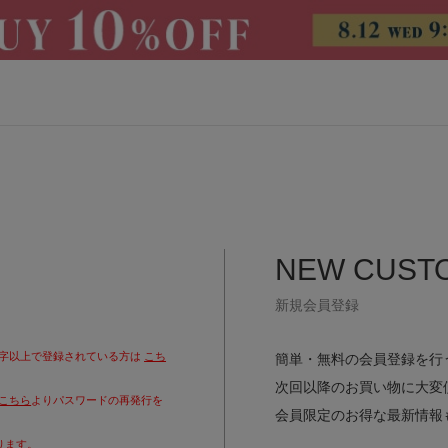
CATEGORY
NEW CUST
トップス
アウター
新規会員登録
パンツ
スカート
文字以上で登録されている方は
こち
簡単・無料の会員登録を行
ワンピース
オールインワン・サロペッ
ト
次回以降のお買い物に大変
こちら
よりパスワードの再発行を
会員限定のお得な最新情報
水着
ヘッドウェア
ります。