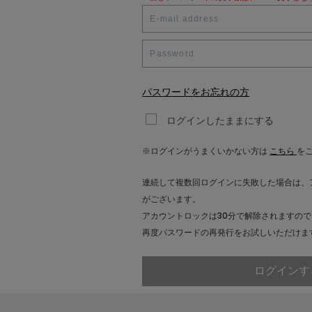
Julier
MOGA
パスワードをお忘れの方
L'EQUIPE
ログインしたままにする
endalence
※ログインがうまくいかない方は
こちら
を
unbilanc
連続して複数回ログインに失敗した場合は、
大きいサイズ
がございます。
アカウントロックは30分で解除されますので
再度パスワードの再発行をお試しいただけま
ログインす