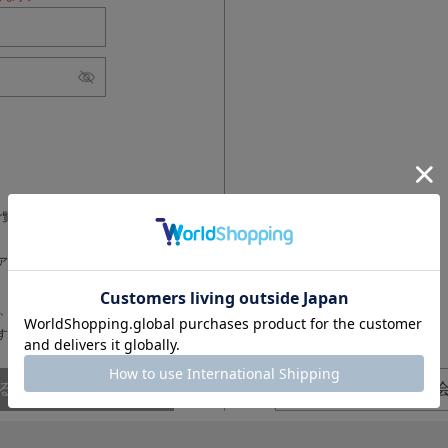
ネックウェア
レッグウェア
アンダーウェア
シューズ
バッグ
財布
ベルト
アクセサリ
その他
雑貨小物
ご覧ください
インテリア小物
ネイルケア
アカウントがロックされる場合
、30分以上時間を空けてから
すでしょうか。
る