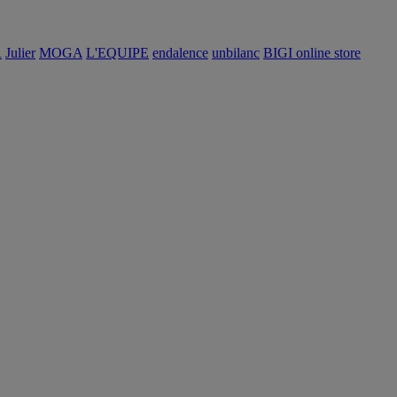
R
Julier
MOGA
L'EQUIPE
endalence
unbilanc
BIGI online store