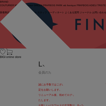
BRAND
COUTURIER
MOGA Collection
GREEN
FRAPBOIS PARK
wb
feerique
FRAPBOIS
ADIEU TRIST
新着商品
(ライブ)
ニュース
セール
スタッフ
コーディネート
よくある質問
ジャーナル
お問い合わ
ログイン
BIGI online store
LOG IN
会員の方
誠にお手数ではございますが、パスワードを13文字以上
定をお願いします。
リニューアル後、初めてログインされるお客様も
こちら
よ
たします。
※新しいパスワードの文字数は、8～12文字となります。