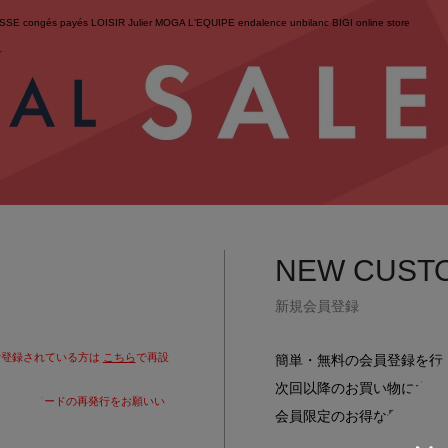
ESSE
congés payés
LOISIR
Julier
MOGA
L'EQUIPE
endalence
unbilanc
BIGI online store
せ
NEW CUST
新規会員登録
で登録されている方は
こちら
で再設
簡単・無料の会員登録を行
次回以降のお買い物に大変
りパスワードの再発行をお願いい
会員限定のお得な最新情報