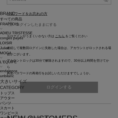
BRAND
パスワードをお忘れの方
すべての商品
FRAPBOIS
ログインしたままにする
ADIEU TRISTESSE
※ログインがうまくいかない方は
こちら
をご覧ください
congés payés
LOISIR
連続して複数回ログインに失敗した場合は、アカウントがロックされる場
Julier
MOGA
合がございます。
アカウントロックは30分で解除されますので、30分以上時間を空けてか
L'EQUIPE
ら
endalence
再度パスワードの再発行をお試しいただけますでしょうか。
unbilanc
大きいサイズ
ログインする
CATEGORY
トップス
アウター
パンツ
スカート
ワンピース