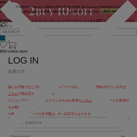
BRAND
COUTURIER
MOGA Collection
GREEN
FRAPBOIS PARK
wb
feerique
FRAPBOIS
ADIEU
TRISTESSE
congés payés
LOISIR
Julier
MOGA
L'EQUIPE
endalence
unbilanc
BIGI online store
新着商品
(ライブ)
ニュース
セール
スタッフ
コーディネート
よくある質問
ジャーナル
お問い合わ
せ
ログイン
BIGI online store
LOG IN
会員の方
誠にお手数ではございますが、パスワードを13文字以上で登録されている方は
こちら
で再設定をお願いします。
リニューアル後、初めてログインされるお客様も
こちら
よりパスワードの再発行
をお願いいたします。
※新しいパスワードの文字数は、8～12文字となります。