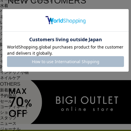
NEW CUSTOMERS
オールインワン・サロペット
水着
新規会員登録
ヘッドウェア
ネックウェア
レッグウェア
簡単・無料の会員登録を行うと、住所の入力が保存される等、
アンダーウェア
シューズ
次回以降のお買い物に大変便利です。
バッグ
会員限定のお得な最新情報もございます。
財布
ベルト
アクセサリ
会員登録する
その他
雑貨小物
インテリア小物
ネイルケア
OTHERS
新着商品
予約商品
セール
コーディネート
ショップリスト
スタッフ
ニュース
ジャーナル