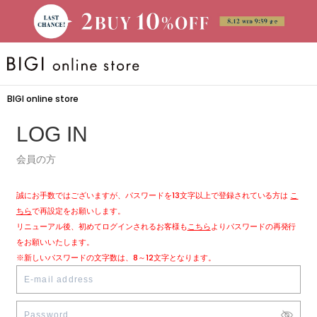
BRAND
BIGI online store
大きいサイズ
LOG IN
会員の方
CATEGORY
誠にお手数ではございますが、パスワードを13文字以上で登録されている方は
こ
新着商品
ちら
で再設定をお願いします。
リニューアル後、初めてログインされるお客様も
こちら
よりパスワードの再発行
をお願いいたします。
PRE ORDER
※新しいパスワードの文字数は、8～12文字となります。
SALE