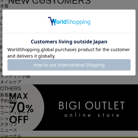
NEW CUSTOMERS
オールインワン・サロペット
水着
新規会員登録
ヘッドウェア
ネックウェア
レッグウェア
簡単・無料の会員登録を行うと、住所の入力が保存される等、
アンダーウェア
シューズ
次回以降のお買い物に大変便利です。
バッグ
会員限定のお得な最新情報もございます。
財布
ベルト
アクセサリ
会員登録する
その他
雑貨小物
インテリア小物
ネイルケア
OTHERS
新着商品
予約商品
セール
コーディネート
ショップリスト
スタッフ
ニュース
ジャーナル