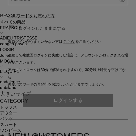
BRAND
パスワードをお忘れの方
すべての商品
FRAPBOIS
ログインしたままにする
ADIEU TRISTESSE
※ログインがうまくいかない方は
こちら
をご覧ください
congés payés
LOISIR
連続して複数回ログインに失敗した場合は、アカウントがロックされる場
Julier
MOGA
合がございます。
アカウントロックは30分で解除されますので、30分以上時間を空けてか
L'EQUIPE
ら
endalence
再度パスワードの再発行をお試しいただけますでしょうか。
unbilanc
大きいサイズ
ログインする
CATEGORY
トップス
アウター
パンツ
スカート
ワンピース