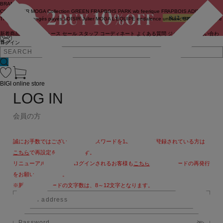
BRAND
COUTURIER
MOGA Collection
GREEN
FRAPBOIS PARK
wb
feerique
FRAPBOIS
ADIEU
TRISTESSE
congés payés
LOISIR
Julier
MOGA
L'EQUIPE
endalence
unbilanc
BIGI online store
新着商品
(ライブ)
ニュース
セール
スタッフ
コーディネート
よくある質問
ジャーナル
お問い合わ
せ
ログイン
BIGI online store
LOG IN
会員の方
誠にお手数ではございますが、パスワードを13文字以上で登録されている方は
こちら
で再設定をお願いします。
リニューアル後、初めてログインされるお客様も
こちら
よりパスワードの再発行
をお願いいたします。
※新しいパスワードの文字数は、8～12文字となります。