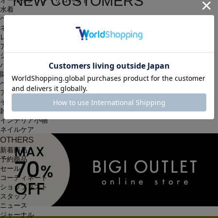
NEW CUSTOMERS
オールインワン・サロペット
水着
新規会員登録
ヘッドウェア
ネックウェア
レッグウェア
簡単・無料の会員登録を行うと、住所の入力が保存される等、
アンダーウェア
シューズ
次回以降のお買い物に大変便利です。
バッグ
会員限定のお得な最新情報もございます。
財布
ベルト
アクセサリ
会員登録する
その他
雑貨小物
インテリア小物
ネイルケア
OTHERS
新着商品
予約商品
セール
コーディネート
ショップリスト
スタッフ
ニュース
ジャーナル