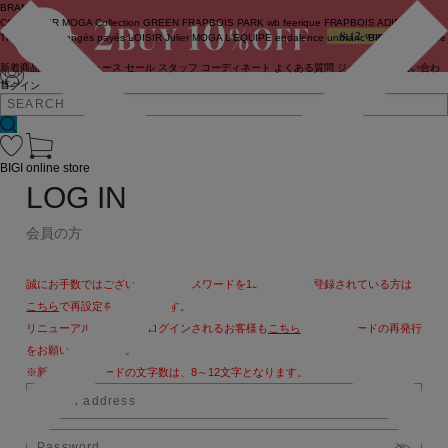
BRAND
COUTURIER
MOGA Collection
GREEN
FRAPBOIS PARK
wb
feerique
FRAPBOIS
ADIEU
TRISTESSE
congés payés
LOISIR
Julier
MOGA
L'EQUIPE
endalence
unbilanc
BIGI online store
新着商品
(ライブ)
ニュース
セール
スタッフ
コーディネート
よくある質問
ジャーナル
お問い合わ
せ
ログイン
BIGI online store
LOG IN
会員の方
誠にお手数ではございますが、パスワードを13文字以上で登録されている方は
こちら
で再設定をお願いします。
リニューアル後、初めてログインされるお客様も
こちら
よりパスワードの再発行
をお願いいたします。
※新しいパスワードの文字数は、8～12文字となります。