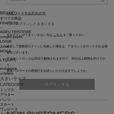
BRAND
パスワードをお忘れの方
すべての商品
FRAPBOIS
ログインしたままにする
ADIEU TRISTESSE
※ログインがうまくいかない方は
こちら
をご覧ください
congés payés
LOISIR
連続して複数回ログインに失敗した場合は、アカウントがロックされる場
Julier
MOGA
合がございます。
アカウントロックは30分で解除されますので、30分以上時間を空けてか
L'EQUIPE
ら
endalence
再度パスワードの再発行をお試しいただけますでしょうか。
unbilanc
大きいサイズ
ログインする
CATEGORY
トップス
アウター
パンツ
スカート
ワンピース