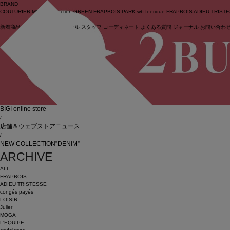
BRAND
COUTURIER
MOGA Collection
GREEN
FRAPBOIS PARK
wb
feerique
FRAPBOIS
ADIEU TRIST
新着商品
(ライブ)
ニュース
セール
スタッフ
コーディネート
よくある質問
ジャーナル
お問い合わ
ログイン
BIGI online store
/
店舗＆ウェブストアニュース
/
NEW COLLECTION”DENIM”
ARCHIVE
ALL
FRAPBOIS
ADIEU TRISTESSE
congés payés
LOISIR
Julier
MOGA
L'EQUIPE