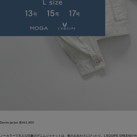
Denim jacket 各¥41,800
ノーカラーで大人な印象のデニムジャケットは、春のお出かけにぴったり。L'EQUIPE GRE