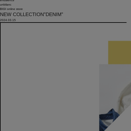
endalence
unbilanc
BIGI online store
NEW COLLECTION”DENIM”
2024.03.15