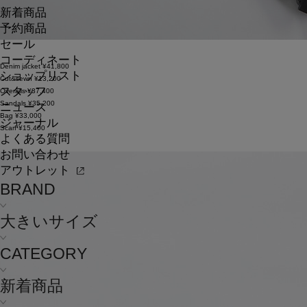
新着商品
予約商品
セール
コーディネート
Denim jacket ¥41,800
ショップリスト
Cut&sewn ¥13,200
スタッフ
Overalls ¥37,400
Sandals ¥35,200
ニュース
Bag ¥33,000
ジャーナル
Scarf ¥15,400
よくある質問
お問い合わせ
アウトレット
BRAND
大きいサイズ
CATEGORY
新着商品