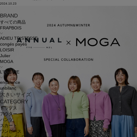
2024.10.23
BRAND
すべての商品
FRAPBOIS
ADIEU TRISTESSE
congés payés
LOISIR
Julier
MOGA
L'EQUIPE
endalence
unbilanc
大きいサイズ
CATEGORY
トップス
アウター
パンツ
スカート
ワンピース