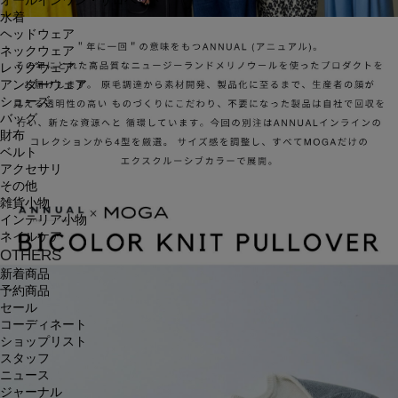
オールインワン・サロペット
水着
ヘッドウェア
ネックウェア
レッグウェア
アンダーウェア
シューズ
バッグ
財布
ベルト
アクセサリ
その他
雑貨小物
インテリア小物
ネイルケア
OTHERS
新着商品
予約商品
セール
コーディネート
ショップリスト
スタッフ
ニュース
ジャーナル