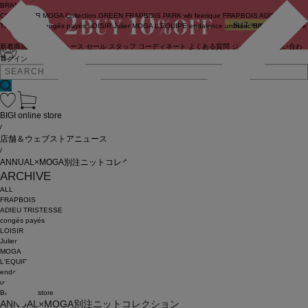
BRAND
COUTURIER
MOGA Collection
GREEN
FRAPBOIS PARK
wb
feerique
FRAPBOIS
ADIEU
TRISTESSE
congés payés
LOISIR
Julier
MOGA
L'EQUIPE
endalence
unbilanc
BIGI online store
新着商品
(ライブ)
ニュース
セール
スタッフ
コーディネート
よくある質問
ジャーナル
お問い合わ
せ
ログイン
BIGI online store
/
店舗＆ウェブストアニュース
/
ANNUAL×MOGA別注ニットコレクション
ARCHIVE
ALL
FRAPBOIS
ADIEU TRISTESSE
congés payés
LOISIR
Julier
MOGA
L'EQUIPE
endalence
unbilanc
BIGI online store
ANNUAL×MOGA別注ニットコレクション