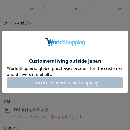
／
／
メールマガジン
希望するメールマガジンをチェックしてください。
公式オンラインストア（BIGI online store）のセール、キャンペーン情報や新
着商品情報、BIGIのイベント情報などをお届けします。
BIGI online store
ブランド別メールマガジン
ご希望のブランドの新着商品やセール、キャンペーン情報などをお届けしま
す。
FRAPBOIS
ADIEU TRISTESSE
congés payés
LOISIR
Julier
MOGA
L’EQUIPE
endalence
unbilanc
DM
DM送付を希望する
※イベントやセールのご案内をお送りします！
ログイン