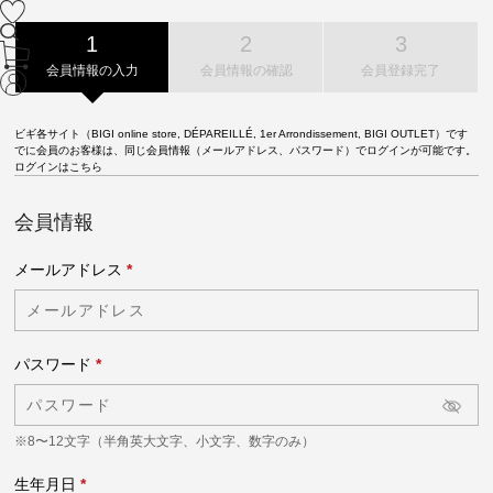
会員情報の入力
会員情報の確認
会員登録完了
ビギ各サイト（BIGI online store, DÉPAREILLÉ, 1er Arrondissement, BIGI OUTLET）です
でに会員のお客様は、同じ会員情報（メールアドレス、パスワード）でログインが可能です。
ログインはこちら
会員情報
メールアドレス
*
パスワード
*
※8〜12文字（半角英大文字、小文字、数字のみ）
生年月日
*