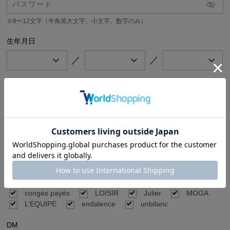
※8〜12文字（半角英大文字、小文字、数字のみ）
生年月日
／
／
メールマガジン
希望するメールマガジンをチェックしてください。
公式オンラインストア（BIGI online store）のセール、キャンペーン情報や新
着商品情報、BIGIのイベント情報などをお届けします。
BIGI online store
ブランド別メールマガジン
ご希望のブランドの新着商品やセール、キャンペーン情報などをお届けしま
す。
FRAPBOIS
ADIEU TRISTESSE
congés payés
LOISIR
Julier
MOGA
L’EQUIPE
endalence
unbilanc
DM