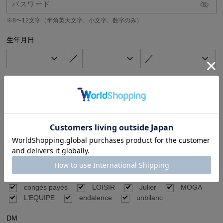
※8〜12文字（半角英大文字、小文字、数字のみ）
生年月日
／
／
メールマガジン
希望するメールマガジンをチェックしてください。
公式オンラインストア（BIGI online store）のセール、キャンペーン情報や新
着商品情報、BIGIのイベント情報などをお届けします。
BIGI online store
ブランド別メールマガジン
ご希望のブランドの新着商品やセール、キャンペーン情報などをお届けしま
す。
FRAPBOIS
ADIEU TRISTESSE
congés payés
LOISIR
Julier
MOGA
L’EQUIPE
endalence
unbilanc
DM