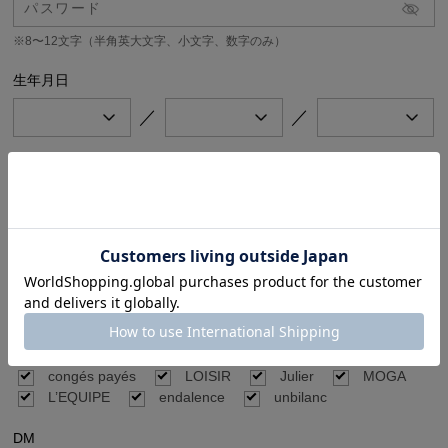
※8〜12文字（半角英大文字、小文字、数字のみ）
生年月日
／
／
メールマガジン
希望するメールマガジンをチェックしてください。
公式オンラインストア（BIGI online store）のセール、キャンペーン情報や新
着商品情報、BIGIのイベント情報などをお届けします。
BIGI online store
ブランド別メールマガジン
ご希望のブランドの新着商品やセール、キャンペーン情報などをお届けしま
す。
FRAPBOIS
ADIEU TRISTESSE
congés payés
LOISIR
Julier
MOGA
L’EQUIPE
endalence
unbilanc
DM