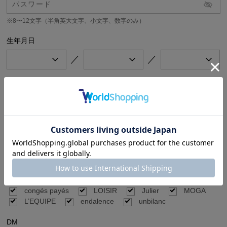
※8〜12文字（半角英大文字、小文字、数字のみ）
生年月日
／
／
メールマガジン
希望するメールマガジンをチェックしてください。
公式オンラインストア（BIGI online store）のセール、キャンペーン情報や新
着商品情報、BIGIのイベント情報などをお届けします。
BIGI online store
ブランド別メールマガジン
ご希望のブランドの新着商品やセール、キャンペーン情報などをお届けしま
す。
FRAPBOIS
ADIEU TRISTESSE
congés payés
LOISIR
Julier
MOGA
L’EQUIPE
endalence
unbilanc
DM