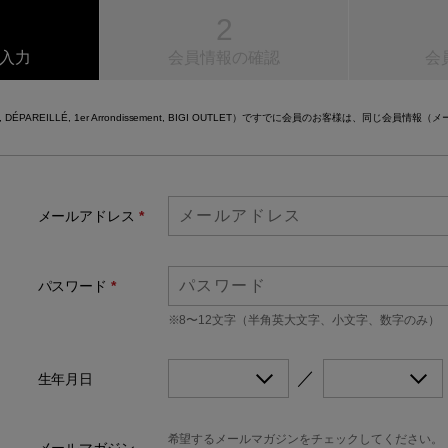
入力
会員情報の確認
会
ore, DÉPAREILLÉ, 1er Arrondissement, BIGI OUTLET）ですでに会員のお客様は、同じ
メールアドレス
*
パスワード
*
※8〜12文字（半角英大文字、小文字、数字のみ）
／
生年月日
希望するメールマガジンをチェックしてください。