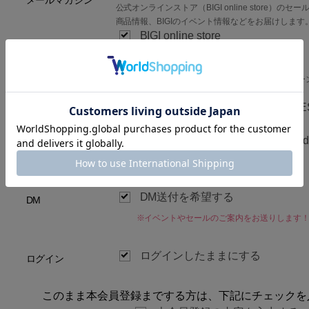
メールマガジン
公式オンラインストア（BIGI online store）
商品情報、BIGIのイベント情報などをお届けします
BIGI online store
ブランド別メールマガジン
ご希望のブランドの新着商品やセール、キャンペー
す。
FRAPBOIS
ADIEU TRIST
congés payés
LOISIR
MOGA
L’EQUIPE
end
unbilanc
DM送付を希望する
DM
※イベントやセールのご案内をお送りします
ログインしたままにする
ログイン
このまま本会員登録までする方は、下記にチェックを