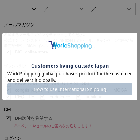
／
／
メールマガジン
希望するメールマガジンをチェックしてください。
公式オンラインストア（BIGI online store）のセール、キャンペーン情報や新
着商品情報、BIGIのイベント情報などをお届けします。
BIGI online store
ブランド別メールマガジン
ご希望のブランドの新着商品やセール、キャンペーン情報などをお届けしま
す。
FRAPBOIS
ADIEU TRISTESSE
congés payés
LOISIR
Julier
MOGA
L’EQUIPE
endalence
unbilanc
DM
DM送付を希望する
※イベントやセールのご案内をお送りします！
ログイン