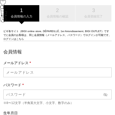
会員情報の入力
会員情報の確認
会員登録完了
ビギ各サイト（BIGI online store, DÉPAREILLÉ, 1er Arrondissement, BIGI OUTLET）です
でに会員のお客様は、同じ会員情報（メールアドレス、パスワード）でログインが可能です。
ログインはこちら
会員情報
メールアドレス
*
パスワード
*
※8〜12文字（半角英大文字、小文字、数字のみ）
生年月日