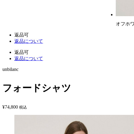
オフホ
返品可
返品について
返品可
返品について
unbilanc
フォードシャツ
¥
74,800
税込