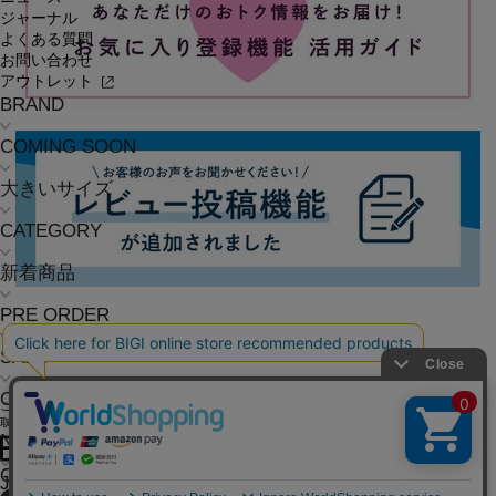
ジャーナル
よくある質問
お問い合わせ
アウトレット
BRAND
COMING SOON
大きいサイズ
CATEGORY
新着商品
PRE ORDER
SALE
COORDINATE
ご利用ガイド
よくある質問
お問い合わせ
会社概要
採用情報
ご利用規約
個人情報保護方針
特定商
取引法に基づく表記
NEWS
OFFICIAL SNS
JOURNAL