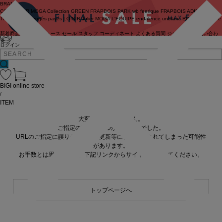
BRAND
COUTURIER
MOGA Collection
GREEN
FRAPBOIS PARK
wb
feerique
FRAPBOIS
ADIEU
TRISTESSE
congés payés
LOISIR
Julier
MOGA
L'EQUIPE
endalence
unbilanc
BIGI online store
新着商品
(ライブ)
ニュース
セール
スタッフ
コーディネート
よくある質問
ジャーナル
お問い合わ
せ
ログイン
BIGI online store
/
ITEM
大変申し訳ありません。
ご指定の商品が見つかりませんでした。
URLのご指定に誤りがあるか、更新等に伴い削除されてしまった可能性
があります。
お手数とは思いますが、下記リンクからサイトへ移動してください。
トップページへ