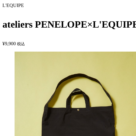
L'EQUIPE
ateliers PENELOPE×L'
¥
9,900
税込