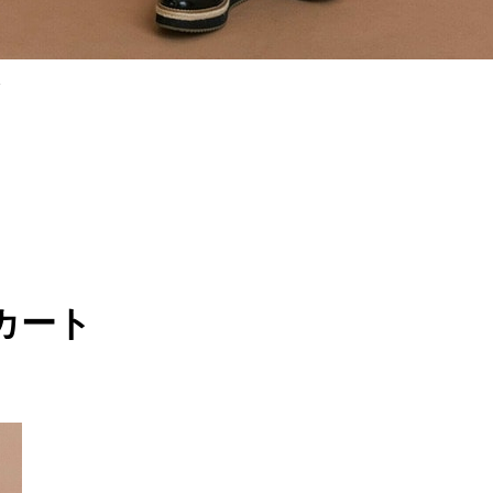
ク
カート