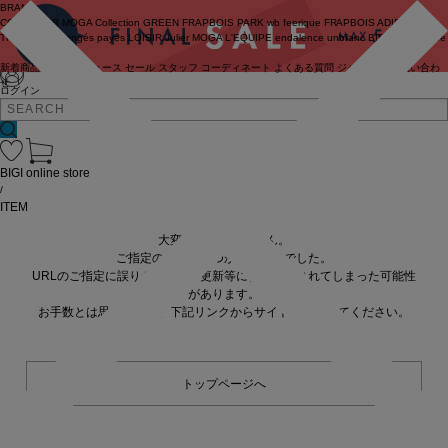
BRAND
COUTURIER
MOGA Collection
GREEN
FRAPBOIS PARK
wb
feerique
FRAPBOIS
ADIEU
TRISTESSE
congés payés
LOISIR
Julier
MOGA
L'EQUIPE
endalence
unbilanc
BIGI online store
新着商品
(ライブ)
ニュース
セール
スタッフ
コーディネート
よくある質問
ジャーナル
お問い合わ
せ
ログイン
BIGI online store
/
ITEM
大変申し訳ありません。
ご指定の商品が見つかりませんでした。
URLのご指定に誤りがあるか、更新等に伴い削除されてしまった可能性
があります。
お手数とは思いますが、下記リンクからサイトへ移動してください。
トップページへ