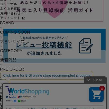
ジャーナル
よくある質問
お問い合わせ
アウトレット
BRAND
COMING SOON
大きいサイズ
CATEGORY
新着商品
PRE ORDER
SALE
COORDINATE
ご利用ガイド
よくある質問
お問い合わせ
会社概要
採用情報
ご利用規約
個人情報保護方針
特定商
取引法に基づく表記
NEWS
OFFICIAL SNS
JOURNAL