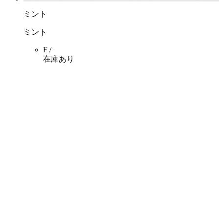
ミント
ミント
F /
在庫あり