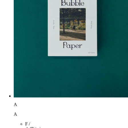
A
A
F /