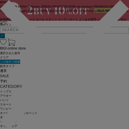
BRAND
COUTURIER
MOGA Collection
GREEN
FRAPBOIS PARK
wb
feerique
FRAPBOIS
ADIEU
TRISTESSE
congés payés
LOISIR
Julier
MOGA
L'EQUIPE
endalence
unbilanc
BIGI online store
新着商品
(ライブ)
ニュース
セール
スタッフ
コーディネート
よくある質問
ジャーナル
お問い合わ
せ
ログイン
BIGI online store
選択された条件
クリア
この条件で検索
販売タイプ
通常
SALE
予約
CATEGORY
トップス
アウター
パンツ
スカート
ワンピース
オールインワン・サロペット
水着
ヘッドウェア
ネックウェア