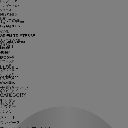
レッグウェア
アンダーウェア
シューズ
BRAND
バッグ
財布
すべての商品
ベルト
FRAPBOIS
アクセサリ
その他
ADIEU TRISTESSE
雑貨小物
インテリア小物
congés payés
ネイルケア
LOISIR
BRAND
Julier
COLOR
ホワイト系
MOGA
ブラック系
グレー系
L'EQUIPE
ブラウン系
ベージュ系
endalence
グリーン系
unbilanc
ブルー系
パープル系
大きいサイズ
イエロー系
CATEGORY
ピンク系
レッド系
トップス
オレンジ系
アウター
パンツ
スカート
ワンピース