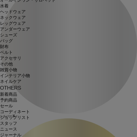
オールインワン・サロペット
水着
ヘッドウェア
ネックウェア
レッグウェア
アンダーウェア
シューズ
バッグ
財布
ベルト
アクセサリ
その他
雑貨小物
インテリア小物
ネイルケア
OTHERS
新着商品
予約商品
セール
コーディネート
シルバー系
ショップリスト
スタッフ
ニュース
ジャーナル