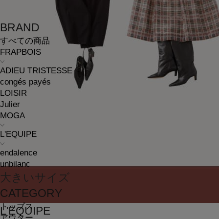
BRAND
すべての商品
FRAPBOIS
ADIEU TRISTESSE
congés payés
LOISIR
Julier
MOGA
L'EQUIPE
endalence
unbilanc
大きいサイズ
CATEGORY
トップス
L'EQUIPE
アウター