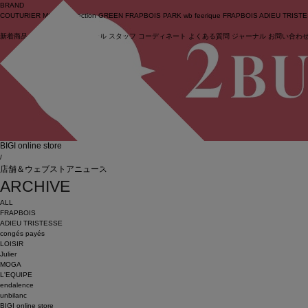
BRAND
COUTURIER
MOGA Collection
GREEN
FRAPBOIS PARK
wb
feerique
FRAPBOIS
ADIEU TRIST
新着商品
(ライブ)
ニュース
セール
スタッフ
コーディネート
よくある質問
ジャーナル
お問い合わ
ログイン
BIGI online store
/
店舗＆ウェブストアニュース
ARCHIVE
ALL
FRAPBOIS
ADIEU TRISTESSE
congés payés
LOISIR
Julier
MOGA
L'EQUIPE
endalence
unbilanc
BIGI online store