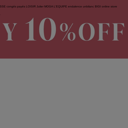
ESSE
congés payés
LOISIR
Julier
MOGA
L'EQUIPE
endalence
unbilanc
BIGI online store
せ