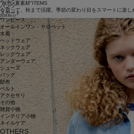
”秋色×夏素材”ITEMS
パンツ
今買って、秋まで活躍。季節の変わり目をスマートに楽し
スカート
2026.08.07
ワンピース
オールインワン・サロペット
水着
ヘッドウェア
ネックウェア
レッグウェア
アンダーウェア
シューズ
バッグ
財布
ベルト
アクセサリ
その他
雑貨小物
インテリア小物
ネイルケア
OTHERS